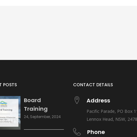
T POSTS
CONTACT DETAILS
Board
Address
Training
Pacific Parade, PO Box 1
24, September, 2024
Lennox Head, NSW, 247
Phone