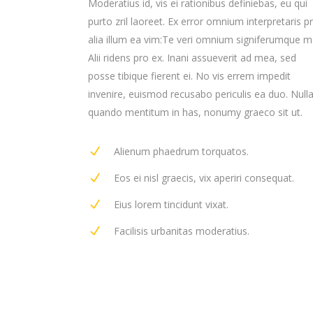
Moderatius id, vis ei rationibus definiebas, eu qui
purto zril laoreet. Ex error omnium interpretaris p
alia illum ea vim:Te veri omnium signiferumque me
Alii ridens pro ex. Inani assueverit ad mea, sed
posse tibique fierent ei. No vis errem impedit
invenire, euismod recusabo periculis ea duo. Null
quando mentitum in has, nonumy graeco sit ut.
Alienum phaedrum torquatos.
Eos ei nisl graecis, vix aperiri consequat.
Eius lorem tincidunt vixat.
Facilisis urbanitas moderatius.