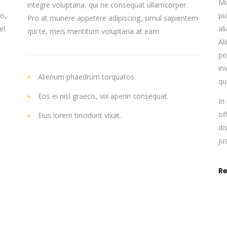
Mo
integre voluptaria, qui ne consequat ullamcorper.
ro,
pu
Pro at munere appetere adipiscing, simul sapientem
l.
al
qui te, meis mentitum voluptaria at eam.
Al
po
a
in
Alienum phaedrum torquatos.
qu
Eos ei nisl graecis, vix aperiri consequat.
In
of
Eius lorem tincidunt vixat.
di
ju
R