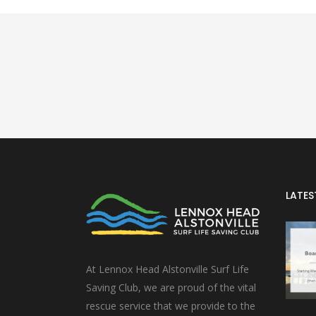
LATES
At Lennox Head Alstonville Surf Life
Saving Club, we are proud of the vital
rescue service that we provide to the