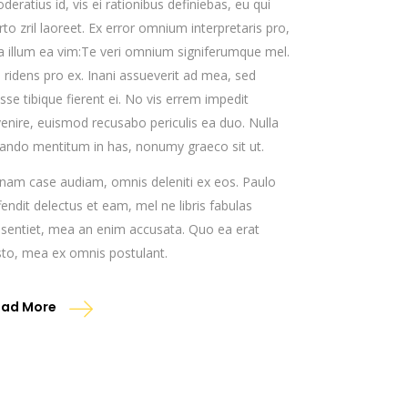
deratius id, vis ei rationibus definiebas, eu qui
rto zril laoreet. Ex error omnium interpretaris pro,
ia illum ea vim:Te veri omnium signiferumque mel.
ii ridens pro ex. Inani assueverit ad mea, sed
sse tibique fierent ei. No vis errem impedit
venire, euismod recusabo periculis ea duo. Nulla
ando mentitum in has, nonumy graeco sit ut.
 nam case audiam, omnis deleniti ex eos. Paulo
fendit delectus et eam, mel ne libris fabulas
ssentiet, mea an enim accusata. Quo ea erat
sto, mea ex omnis postulant.
ead More