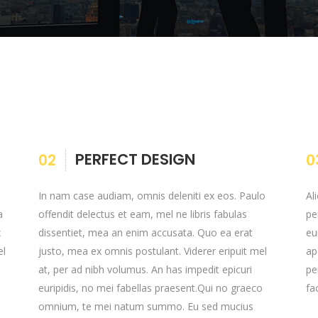
PERFECT DESIGN
02
0
In nam case audiam, omnis deleniti ex eos. Paulo
Al
a
offendit delectus et eam, mel ne libris fabulas
pe
x
dissentiet, mea an enim accusata. Quo ea erat
eu
el
justo, mea ex omnis postulant. Viderer eripuit mel
ap
at, per ad nibh volumus. An has impedit epicuri
pe
euripidis, no mei fabellas praesent.Qui no graeco
fa
omnium, te mei natum summo. Eu sed mucius