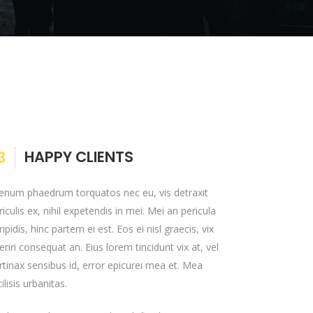
HAPPY CLIENTS
3
ienum phaedrum torquatos nec eu, vis detraxit
riculis ex, nihil expetendis in mei. Mei an pericula
ripidis, hinc partem ei est. Eos ei nisl graecis, vix
eriri consequat an. Eius lorem tincidunt vix at, vel
rtinax sensibus id, error epicurei mea et. Mea
cilisis urbanitas.